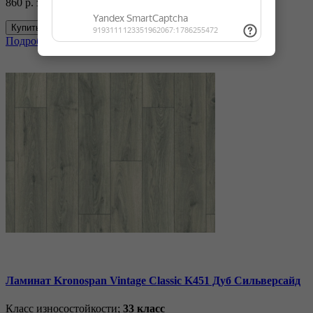
860 р.
за м2
1 020 р.
Купить
Подробнее
Ламинат Kronospan Vintage Classic K451 Дуб Сильверсайд
Класс износостойкости;
33 класс