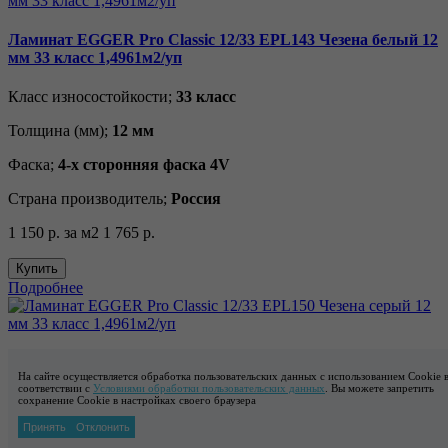
Ламинат EGGER Pro Classic 12/33 EPL143 Чезена белый 12
мм 33 класс 1,4961м2/уп
Класс износостойкости;
33 класс
Толщина (мм);
12 мм
Фаска;
4-х сторонняя фаска 4V
Страна производитель;
Россия
1 150 р.
за м2
1 765 р.
Купить
Подробнее
Ламинат EGGER Pro Classic 12/33 EPL150 Чезена серый 12
На сайте осуществляется обработка пользовательских данных с использованием Cookie 
мм 33 класс 1,4961м2/уп
соответствии с
Условиями обработки пользовательских данных
. Вы можете запретить
сохранение Cookie в настройках своего браузера
Класс износостойкости;
33 класс
Принять
Отклонить