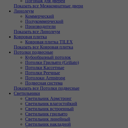
Погонаж для дверей
Показать все Межкомнатные двери
Линолеум
Коммерческий
Полукоммерческий
Производители
Показать все Линолеум
Ковровая плитка
Ковровая плитка TILEX
Показать все Ковровая плитка
Потолки подвесные
Кубообразный потолок
Потолки Грильято (Griliato)
Потолки Кассетные
Потолки Реечные
Потолоки Armstrong
Подвесная система
Показать все Потолки подвесные
Светильники
Светильник Армстронг
Светильник влагостойкий
Светильник встроенный
Светильник грильято
Светильник линейный
Светильник накладной