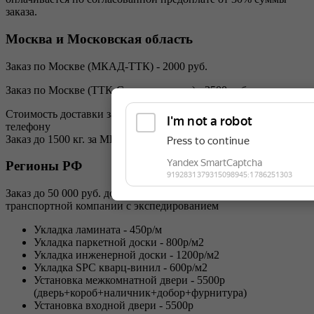
заказа.
Москва и Московская область
Заказ по Москве (МКАД-ТТК) - 2000 руб.
Заказ по Москве (ТТК-Садовое кольцо) - 2500 руб.
Стоимость доставки за МКАД уточняйте у менеджеров по
телефону
Заказ до 1500 кг. за МКАД - от 2000р + 70р за км. (от МКАД)
Регионы РФ
Заказ до 50 000 руб. доставка до ТК - 2500 руб. до любой
транспортной компании с экспедированием
Укладка ламината - 450р/м
Укладка паркетной доски - 800р/м2
Укладка инженерной доски - 1200р/м2
Укладка SPC кварц-винил - 600р/м2
Установка межкомнатной двери - 5500р
(дверь+короб+наличник+добор+фурнитура)
Установка входной двери - 5500р