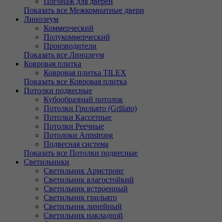
Погонаж для дверей
Показать все Межкомнатные двери
Линолеум
Коммерческий
Полукоммерческий
Производители
Показать все Линолеум
Ковровая плитка
Ковровая плитка TILEX
Показать все Ковровая плитка
Потолки подвесные
Кубообразный потолок
Потолки Грильято (Griliato)
Потолки Кассетные
Потолки Реечные
Потолоки Armstrong
Подвесная система
Показать все Потолки подвесные
Светильники
Светильник Армстронг
Светильник влагостойкий
Светильник встроенный
Светильник грильято
Светильник линейный
Светильник накладной