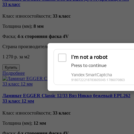
33 класс
Класс износостойкости;
33 класс
Толщина (мм);
8 мм
Фаска;
4-х сторонняя фаска 4V
Страна производитель;
Россия
1 270 р.
за м2
Купить
Подробнее
Ламинат EGGER Classic 12/33 Вяз Никко бежевый EPL262
33 класс 12 мм
Класс износостойкости;
33 класс
Толщина (мм);
12 мм
Фаска;
4-х сторонняя фаска 4V