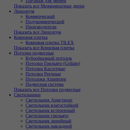
Погонаж для дверей
Показать все Межкомнатные двери
Линолеум
Коммерческий
Полукоммерческий
Производители
Показать все Линолеум
Ковровая плитка
Ковровая плитка TILEX
Показать все Ковровая плитка
Потолки подвесные
Кубообразный потолок
Потолки Грильято (Griliato)
Потолки Кассетные
Потолки Реечные
Потолоки Armstrong
Подвесная система
Показать все Потолки подвесные
Светильники
Светильник Армстронг
Светильник влагостойкий
Светильник встроенный
Светильник грильято
Светильник линейный
Светильник накладной