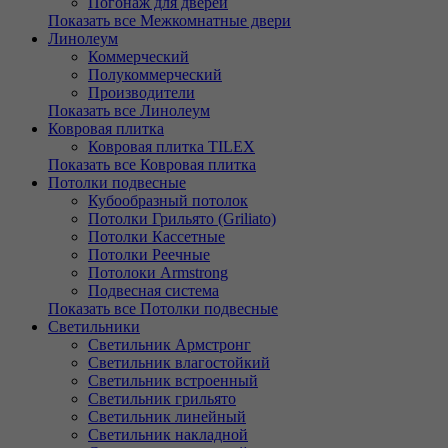
Погонаж для дверей
Показать все Межкомнатные двери
Линолеум
Коммерческий
Полукоммерческий
Производители
Показать все Линолеум
Ковровая плитка
Ковровая плитка TILEX
Показать все Ковровая плитка
Потолки подвесные
Кубообразный потолок
Потолки Грильято (Griliato)
Потолки Кассетные
Потолки Реечные
Потолоки Armstrong
Подвесная система
Показать все Потолки подвесные
Светильники
Светильник Армстронг
Светильник влагостойкий
Светильник встроенный
Светильник грильято
Светильник линейный
Светильник накладной