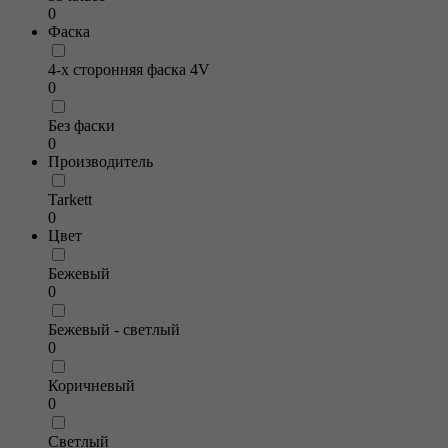
0
Фаска
4-х сторонняя фаска 4V
0
Без фаски
0
Производитель
Tarkett
0
Цвет
Бежевый
0
Бежевый - светлый
0
Коричневый
0
Светлый