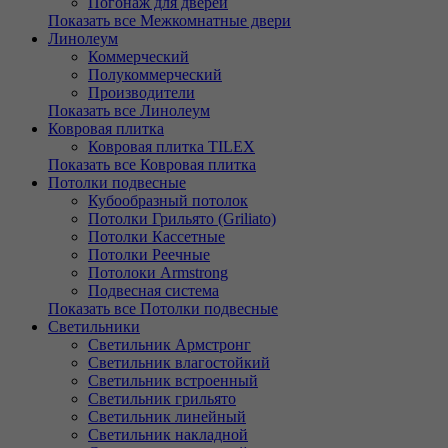
Погонаж для дверей
Показать все Межкомнатные двери
Линолеум
Коммерческий
Полукоммерческий
Производители
Показать все Линолеум
Ковровая плитка
Ковровая плитка TILEX
Показать все Ковровая плитка
Потолки подвесные
Кубообразный потолок
Потолки Грильято (Griliato)
Потолки Кассетные
Потолки Реечные
Потолоки Armstrong
Подвесная система
Показать все Потолки подвесные
Светильники
Светильник Армстронг
Светильник влагостойкий
Светильник встроенный
Светильник грильято
Светильник линейный
Светильник накладной