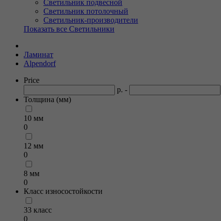
Светильник подвесной
Светильник потолочный
Светильник-производители
Показать все Светильники
Ламинат
Alpendorf
Price
р. -
Толщина (мм)
10 мм
0
12 мм
0
8 мм
0
Класс износостойкости
33 класс
0