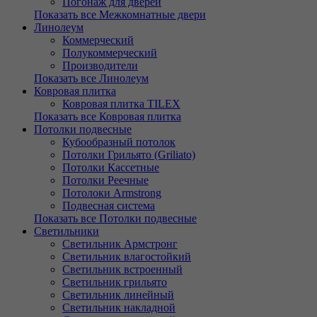
Погонаж для дверей
Показать все Межкомнатные двери
Линолеум
Коммерческий
Полукоммерческий
Производители
Показать все Линолеум
Ковровая плитка
Ковровая плитка TILEX
Показать все Ковровая плитка
Потолки подвесные
Кубообразный потолок
Потолки Грильято (Griliato)
Потолки Кассетные
Потолки Реечные
Потолоки Armstrong
Подвесная система
Показать все Потолки подвесные
Светильники
Светильник Армстронг
Светильник влагостойкий
Светильник встроенный
Светильник грильято
Светильник линейный
Светильник накладной