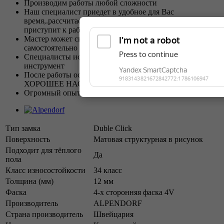
Производим работы любой сложности
Наш специалист приедет в удобное для Вас
время,.рассчитает стоимость и после вашего согласия
приступит к работе.
Мастер может связаться с Вами и согласовать или
самостоятельно приобрести материалы.
Специалисты используют в работе профессиональный
инструмент
После работы оставим ЧИСТОТУ, ГАРАНТИЮ и
ХОРОШЕЕ НАСТРОЕНИЕ!
Огромный опыт в любой сложности и стоимости.
Тип замка
Duble Click
Поверхность
Матовая структурная в рисунок
Подходит для тёплого
Да
пола
Класс износостойкости
34 класс
Толщина (мм)
12 мм
Фаска
4-х сторонняя фаска 4V
Производитель
ALPENDORF
Страна производитель
Швейцария