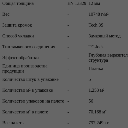
Общая толщина
EN 13329
12 мм
Вес
-
10748 г/м²
Защита кромок
-
Tech 3S
Способ укладки
-
Замковый метод
Тип замкового соединения
-
TC-lock
Глубокая выразител
Эффект обработки
-
структура
Единица производства
-
Планка
продукции
Количество штук в упаковке
-
5
Количество м² в упаковке
-
1,253 м²
Количество упаковок на палете
-
56
Количество м² в палете
-
70,168 м²
Вес палеты
-
797,249 кг