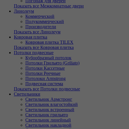
Погонаж для дверей
Показать все Межкомнатные двери
Линолеум
Коммерческий
Полукоммерческий
Производители
Показать все Линолеум
Ковровая плитка
Ковровая плитка TILEX
Показать все Ковровая плитка
Потолки подвесные
Кубообразный потолок
Потолки Грильято (Griliato)
Потолки Кассетные
Потолки Реечные
Потолоки Armstrong
Подвесная система
Показать все Потолки подвесные
Светильники
Светильник Армстронг
Светильник влагостойкий
Светильник встроенный
Светильник грильято
Светильник линейный
Светильник накладной