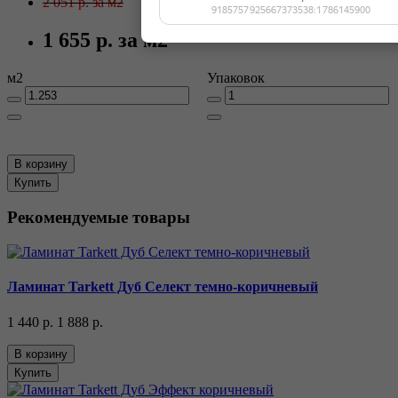
2 051 р.
за м2
Сумма
1 655 р.
за м2
м2
Упаковок
В корзину
Купить
Рекомендуемые товары
Ламинат Tarkett Дуб Селект темно-коричневый
1 440 р.
1 888 р.
В корзину
Купить