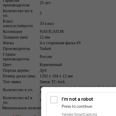
Гарантия
25 лет
производителя
Количество шт в
5
уп.
Класс
33 класс
износостойкости
Коллекция
NAVIGATOR
Толщина (мм)
12 мм
Фаска
4-х сторонняя фаска 4V
Производитель
Tarkett
Страна
Россия
производитель
Цвет
Коричневый
Порода дерева
Дуб
Размер доски (мм)
1292 x 194 х 12 мм
Тип замка
Замок TC-lock
Минимальное кол-во для заказа: 5 досок /
Количество в уп.
1,253 м2
Количество м2 в
1,253м2
уп.
Минимальное количество для заказа: 1.253.