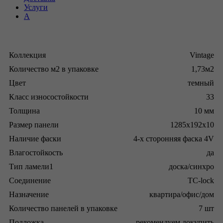
Услуги
А
Коллекция
Vintage
Количество м2 в упаковке
1,73м2
Цвет
темный
Класс износостойкости
33
Толщина
10 мм
Размер панели
1285x192x10
Наличие фаски
4-х сторонняя фаска 4V
Влагостойкость
да
Тип ламели1
доска/синхро
Соединение
TC-lock
Назначение
квартира/офис/дом
Количество панелей в упаковке
7 шт
Подложка
рекомендуем докупить