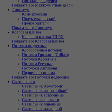
Погонаж для дверей
Показать все Межкомнатные двери
Линолеум
Коммерческий
Полукоммерческий
Производители
Показать все Линолеум
Ковровая плитка
Ковровая плитка TILEX
Показать все Ковровая плитка
Потолки подвесные
Кубообразный потолок
Потолки Грильято (Griliato)
Потолки Кассетные
Потолки Реечные
Потолоки Armstrong
Подвесная система
Показать все Потолки подвесные
Светильники
Светильник Армстронг
Светильник влагостойкий
Светильник встроенный
Светильник грильято
Светильник линейный
Светильник накладной