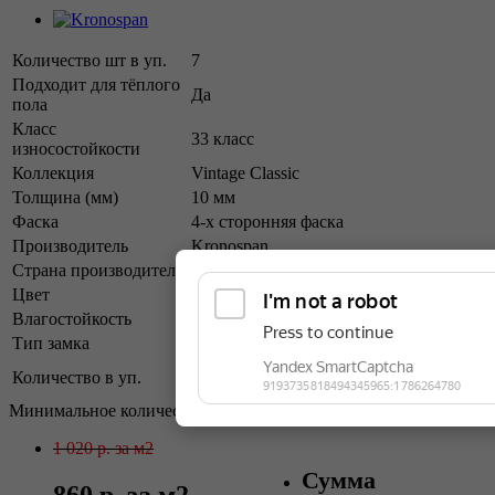
Количество шт в уп.
7
Подходит для тёплого
Да
пола
Класс
33 класс
износостойкости
Коллекция
Vintage Classic
Толщина (мм)
10 мм
Фаска
4-х сторонняя фаска
Производитель
Kronospan
Страна производитель
Россия
Цвет
Коричневый
Влагостойкость
Да
Тип замка
Click (замок)
Минимальное кол-во для заказа: 1 уп -
Количество в уп.
1,73м2
Минимальное количество для заказа: 1.730.
1 020 р.
за м2
Сумма
860 р.
за м2