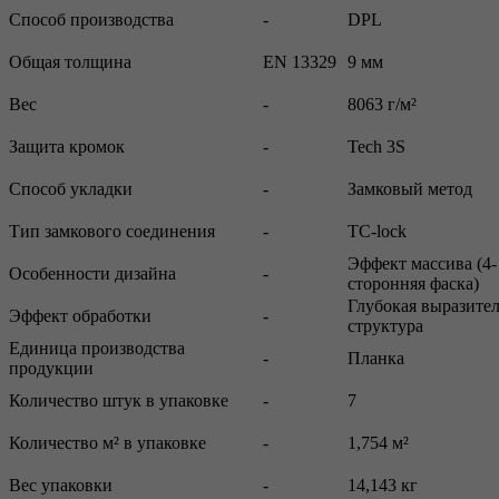
Способ производства
-
DPL
Общая толщина
EN 13329
9 мм
Вес
-
8063 г/м²
Защита кромок
-
Tech 3S
Способ укладки
-
Замковый метод
Тип замкового соединения
-
TC-lock
Эффект массива (4-
Особенности дизайна
-
сторонняя фаска)
Глубокая выразите
Эффект обработки
-
структура
Единица производства
-
Планка
продукции
Количество штук в упаковке
-
7
Количество м² в упаковке
-
1,754 м²
Вес упаковки
-
14,143 кг