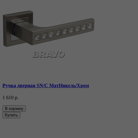
Ручка дверная SN/C МатНикель/Хром
1 610 р.
В корзину
Купить