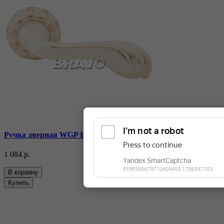
Ручка дверная WGP БелЭмаль/Золото
1 084 р.
В корзину
Купить