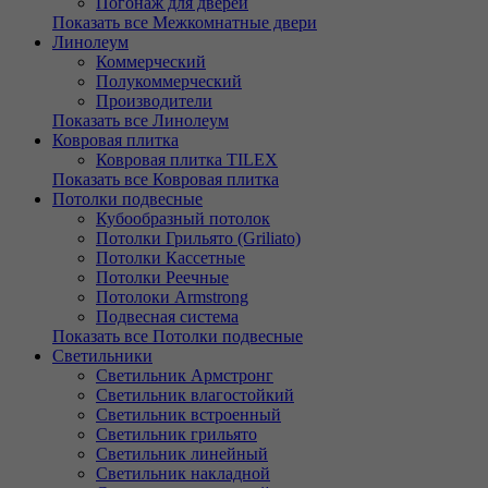
Погонаж для дверей
Показать все Межкомнатные двери
Линолеум
Коммерческий
Полукоммерческий
Производители
Показать все Линолеум
Ковровая плитка
Ковровая плитка TILEX
Показать все Ковровая плитка
Потолки подвесные
Кубообразный потолок
Потолки Грильято (Griliato)
Потолки Кассетные
Потолки Реечные
Потолоки Armstrong
Подвесная система
Показать все Потолки подвесные
Светильники
Светильник Армстронг
Светильник влагостойкий
Светильник встроенный
Светильник грильято
Светильник линейный
Светильник накладной