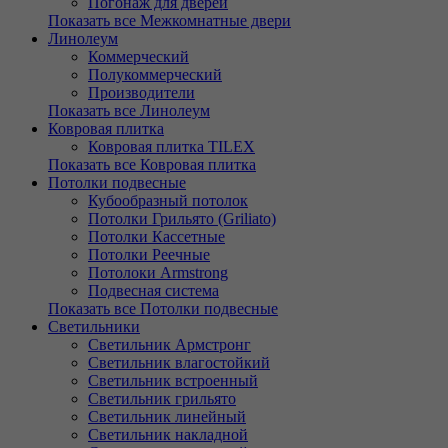
Погонаж для дверей
Показать все Межкомнатные двери
Линолеум
Коммерческий
Полукоммерческий
Производители
Показать все Линолеум
Ковровая плитка
Ковровая плитка TILEX
Показать все Ковровая плитка
Потолки подвесные
Кубообразный потолок
Потолки Грильято (Griliato)
Потолки Кассетные
Потолки Реечные
Потолоки Armstrong
Подвесная система
Показать все Потолки подвесные
Светильники
Светильник Армстронг
Светильник влагостойкий
Светильник встроенный
Светильник грильято
Светильник линейный
Светильник накладной