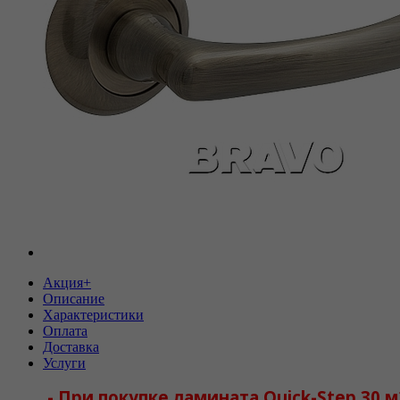
Акция+
Описание
Характеристики
Оплата
Доставка
Услуги
-
При покупке ламината Quick-Step 30 м