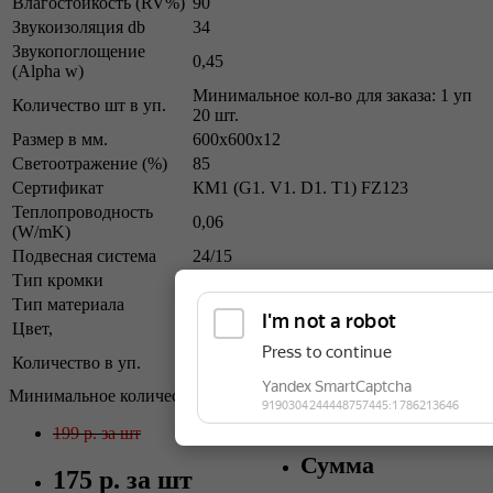
Влагостойкость (RV%)
90
Звукоизоляция db
34
Звукопоглощение
0,45
(Alpha w)
Минимальное кол-во для заказа: 1 уп
Количество шт в уп.
20 шт.
Размер в мм.
600х600х12
Светоотражение (%)
85
Сертификат
КМ1 (G1. V1. D1. T1) FZ123
Теплопроводность
0,06
(W/mK)
Подвесная система
24/15
Тип кромки
Board
Тип материала
Минеральное волокно
Цвет,
Белый
Минимальное кол-во для заказа:
Количество в уп.
7,2м2/20 шт.
Минимальное количество для заказа: 20.000.
199 р.
за шт
Сумма
175 р.
за шт