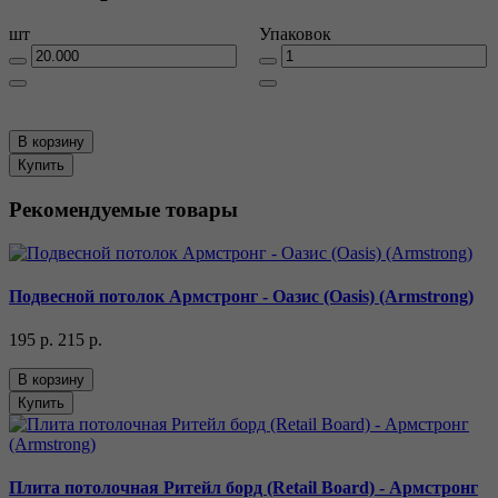
шт
Упаковок
В корзину
Купить
Рекомендуемые товары
Подвесной потолок Армстронг - Оазис (Oasis) (Armstrong)
195 р.
215 р.
В корзину
Купить
Плита потолочная Ритейл борд (Retail Board) - Армстронг