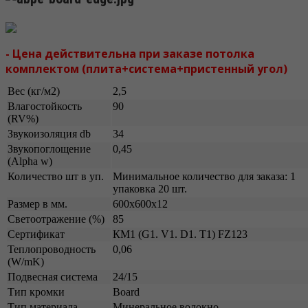
- Цена действительна при заказе потолка
комплектом (плита+система+пристенный угол)
Вес (кг/м2)
2,5
Влагостойкость
90
(RV%)
Звукоизоляция db
34
Звукопоглощение
0,45
(Alpha w)
Количество шт в уп.
Минимальное количество для заказа: 1
упаковка 20 шт.
Размер в мм.
600х600х12
Светоотражение (%)
85
Сертификат
КМ1 (G1. V1. D1. T1) FZ123
Теплопроводность
0,06
(W/mK)
Подвесная система
24/15
Тип кромки
Board
Тип материала
Минеральное волокно