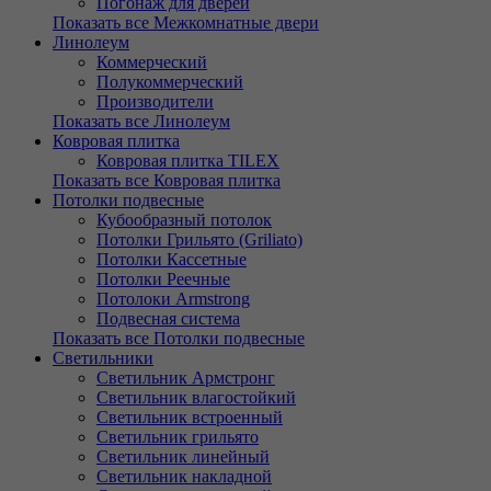
Погонаж для дверей
Показать все Межкомнатные двери
Линолеум
Коммерческий
Полукоммерческий
Производители
Показать все Линолеум
Ковровая плитка
Ковровая плитка TILEX
Показать все Ковровая плитка
Потолки подвесные
Кубообразный потолок
Потолки Грильято (Griliato)
Потолки Кассетные
Потолки Реечные
Потолоки Armstrong
Подвесная система
Показать все Потолки подвесные
Светильники
Светильник Армстронг
Светильник влагостойкий
Светильник встроенный
Светильник грильято
Светильник линейный
Светильник накладной