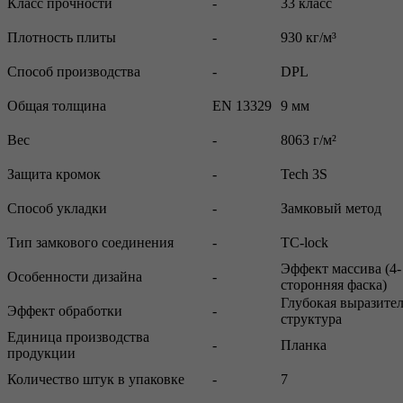
Класс прочности
-
33 класс
Плотность плиты
-
930 кг/м³
Способ производства
-
DPL
Общая толщина
EN 13329
9 мм
Вес
-
8063 г/м²
Защита кромок
-
Tech 3S
Способ укладки
-
Замковый метод
Тип замкового соединения
-
TC-lock
Эффект массива (4-
Особенности дизайна
-
сторонняя фаска)
Глубокая выразите
Эффект обработки
-
структура
Единица производства
-
Планка
продукции
Количество штук в упаковке
-
7