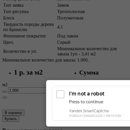
Тип замка
Замок
Тип рисунка
Трехполосная
Блеск
Полуматовая
Твердость породы дерева
4,1
по Бринелю
Финишное покрытие
Под лаком
Цвет,
Серый
Минимальное количество для
Количество в уп.
заказа 1уп - 3,41 м2
Минимальное количество для заказа: 1.000.
1 р.
за м2
Сумма
м2
Упаковок
В корзину
Купить