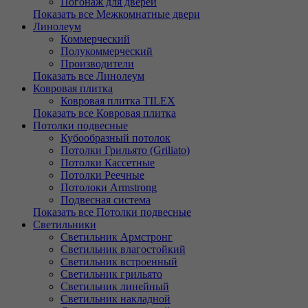
Погонаж для дверей
Показать все Межкомнатные двери
Линолеум
Коммерческий
Полукоммерческий
Производители
Показать все Линолеум
Ковровая плитка
Ковровая плитка TILEX
Показать все Ковровая плитка
Потолки подвесные
Кубообразный потолок
Потолки Грильято (Griliato)
Потолки Кассетные
Потолки Реечные
Потолоки Armstrong
Подвесная система
Показать все Потолки подвесные
Светильники
Светильник Армстронг
Светильник влагостойкий
Светильник встроенный
Светильник грильято
Светильник линейный
Светильник накладной