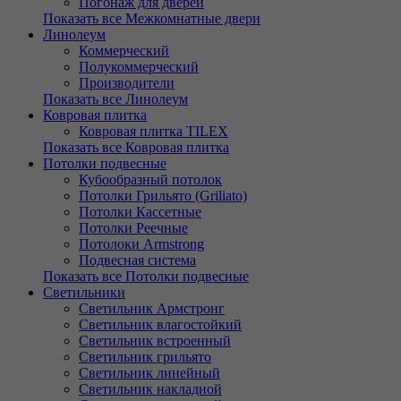
Погонаж для дверей
Показать все Межкомнатные двери
Линолеум
Коммерческий
Полукоммерческий
Производители
Показать все Линолеум
Ковровая плитка
Ковровая плитка TILEX
Показать все Ковровая плитка
Потолки подвесные
Кубообразный потолок
Потолки Грильято (Griliato)
Потолки Кассетные
Потолки Реечные
Потолоки Armstrong
Подвесная система
Показать все Потолки подвесные
Светильники
Светильник Армстронг
Светильник влагостойкий
Светильник встроенный
Светильник грильято
Светильник линейный
Светильник накладной