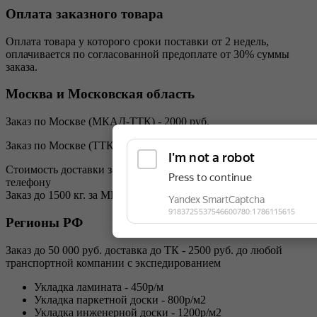
Оплата заказного товара
Оплата товара у которого сроки поставки от 2 недель,
оплачивается по согласованной предоплате от 30% суммы
заказа.
Москва и Московская область
Заказ по Москве (МКАД-ТТК) - 2000 руб.
Заказ по Москве (ТТК-Садовое кольцо) - 2500 руб.
Стоимость доставки за МКАД уточняйте у менеджеров по
телефону
Заказ до 1500 кг. за МКАД - от 2000р + 70р за км. (от МКАД)
Регионы РФ
Заказ до 50 000 руб. доставка до ТК - 2500 руб. до любой
транспортной компании с экспедированием
Укладка ламината - 450р/м
Укладка паркетной доски - 800р/м2
Укладка инженерной доски - 1200р/м2