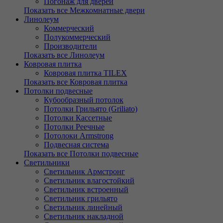
Погонаж для дверей
Показать все Межкомнатные двери
Линолеум
Коммерческий
Полукоммерческий
Производители
Показать все Линолеум
Ковровая плитка
Ковровая плитка TILEX
Показать все Ковровая плитка
Потолки подвесные
Кубообразный потолок
Потолки Грильято (Griliato)
Потолки Кассетные
Потолки Реечные
Потолоки Armstrong
Подвесная система
Показать все Потолки подвесные
Светильники
Светильник Армстронг
Светильник влагостойкий
Светильник встроенный
Светильник грильято
Светильник линейный
Светильник накладной