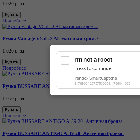
1 020 р.
за
Купить
Подробнее
Ручка Vantage V55L-2 AL матовый хром-2
1 020 р.
за
Купить
Подробнее
Ручка BUSSARE ANTIGO A-38-20 -Античная бронза-
1 050 р.
за
Купить
Подробнее
Ручка BUSSARE ANTIGO A-39-20 -Античная бронза-