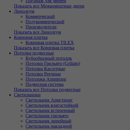
Погонаж для дверей
Показать все Межкомнатные двери
Линолеум
Коммерческий
Полукоммерческий
Производители
Показать все Линолеум
Ковровая плитка
Ковровая плитка TILEX
Показать все Ковровая плитка
Потолки подвесные
Кубообразный потолок
Потолки Грильято (Griliato)
Потолки Кассетные
Потолки Реечные
Потолоки Armstrong
Подвесная система
Показать все Потолки подвесные
Светильники
Светильник Армстронг
Светильник влагостойкий
Светильник встроенный
Светильник грильято
Светильник линейный
Светильник накладной