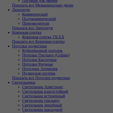
Погонаж для дверей
Показать все Межкомнатные двери
Линолеум
Коммерческий
Полукоммерческий
Производители
Показать все Линолеум
Ковровая плитка
Ковровая плитка TILEX
Показать все Ковровая плитка
Потолки подвесные
Кубообразный потолок
Потолки Грильято (Griliato)
Потолки Кассетные
Потолки Реечные
Потолоки Armstrong
Подвесная система
Показать все Потолки подвесные
Светильники
Светильник Армстронг
Светильник влагостойкий
Светильник встроенный
Светильник грильято
Светильник линейный
Светильник накладной