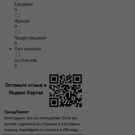
Гриджио
0
Фреско
0
Чиаро гриджио
0
Тип полотна
со стеклом
0