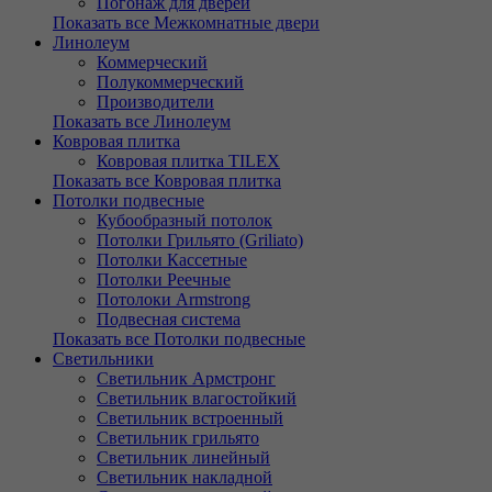
Погонаж для дверей
Показать все Межкомнатные двери
Линолеум
Коммерческий
Полукоммерческий
Производители
Показать все Линолеум
Ковровая плитка
Ковровая плитка TILEX
Показать все Ковровая плитка
Потолки подвесные
Кубообразный потолок
Потолки Грильято (Griliato)
Потолки Кассетные
Потолки Реечные
Потолоки Armstrong
Подвесная система
Показать все Потолки подвесные
Светильники
Светильник Армстронг
Светильник влагостойкий
Светильник встроенный
Светильник грильято
Светильник линейный
Светильник накладной