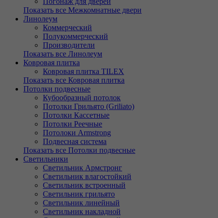
Погонаж для дверей
Показать все Межкомнатные двери
Линолеум
Коммерческий
Полукоммерческий
Производители
Показать все Линолеум
Ковровая плитка
Ковровая плитка TILEX
Показать все Ковровая плитка
Потолки подвесные
Кубообразный потолок
Потолки Грильято (Griliato)
Потолки Кассетные
Потолки Реечные
Потолоки Armstrong
Подвесная система
Показать все Потолки подвесные
Светильники
Светильник Армстронг
Светильник влагостойкий
Светильник встроенный
Светильник грильято
Светильник линейный
Светильник накладной