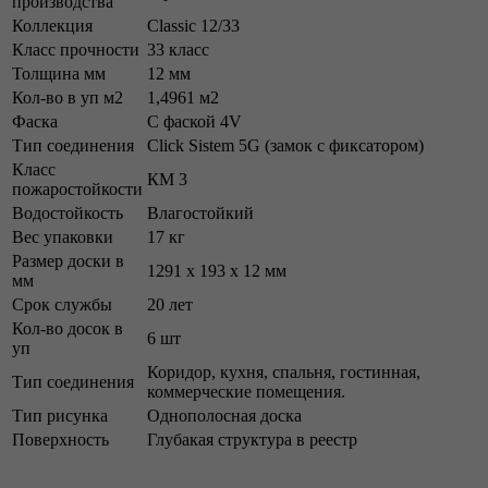
производства
Коллекция
Classic 12/33
Класс прочности
33 класс
Толщина мм
12 мм
Кол-во в уп м2
1,4961 м2
Фаска
С фаской 4V
Тип соединения
Click Sistem 5G (замок с фиксатором)
Класс
КМ 3
пожаростойкости
Водостойкость
Влагостойкий
Вес упаковки
17 кг
Размер доски в
1291 х 193 х 12 мм
мм
Срок службы
20 лет
Кол-во досок в
6 шт
уп
Коридор, кухня, спальня, гостинная,
Тип соединения
коммерческие помещения.
Тип рисунка
Однополосная доска
Поверхность
Глубакая структура в реестр