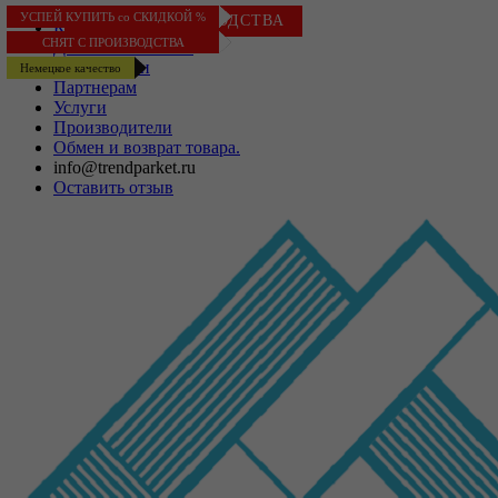
УСПЕЙ КУПИТЬ со СКИДКОЙ %
УСПЕЙ КУПИТЬ со СКИДКОЙ %
УСПЕЙ КУПИТЬ со СКИДКОЙ %
УСПЕЙ КУПИТЬ со СКИДКОЙ %
УСПЕЙ КУПИТЬ со СКИДКОЙ %
Гарантия 25 лет
СНЯТ С ПРОИЗВОДСТВА
Контакты
Рекомендуем
СНЯТ С ПРОИЗВОДСТВА
СНЯТ С ПРОИЗВОДСТВА
Немецкое качество
Доставка и оплата
О Компании
Немецкое качество
Партнерам
Услуги
Производители
Обмен и возврат товара.
info@trendparket.ru
Оставить отзыв