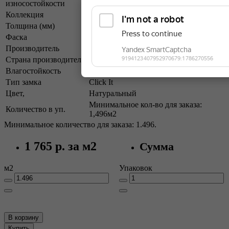
износостойкости
Коллекция
Classic 12/33
Толщина (мм)
12 мм
Фаска
4-х сторонняя фаска 4V
Производитель
EGGER
Страна производитель
Россия
Влагостойкость
Да (держит воду 48 часов)
Тип замка
Click It
Цвет,
Натуральный
Минимальное кол-во для заказа:
Количество в уп.
1,496м2
Минимальное количество для заказа: 1.496.
1 765 р.
за м2
Сумма
м2
Упаковок
В корзину
Купить