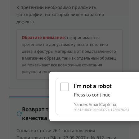
К претензии необходимо приложить
фотографии, на которых виден характер
дефекта.
Обратите внимание:
не принимаются
претензии по допустимому несоответствию
цвета и фактуры материала от представленного
в магазине образца, так как отдельный образец
не показывает все возможные сочетания
рисунка и тона.
Возврат товара надлежащего
качества
Согласно статье 26.1 постановления
Правительства РФ от 27.09.2007 г. № 612, если