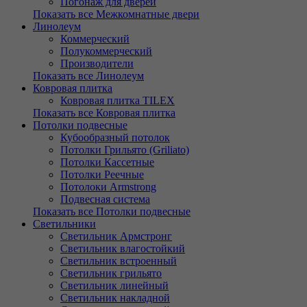
Погонаж для дверей
Показать все Межкомнатные двери
Линолеум
Коммерческий
Полукоммерческий
Производители
Показать все Линолеум
Ковровая плитка
Ковровая плитка TILEX
Показать все Ковровая плитка
Потолки подвесные
Кубообразный потолок
Потолки Грильято (Griliato)
Потолки Кассетные
Потолки Реечные
Потолоки Armstrong
Подвесная система
Показать все Потолки подвесные
Светильники
Светильник Армстронг
Светильник влагостойкий
Светильник встроенный
Светильник грильято
Светильник линейный
Светильник накладной