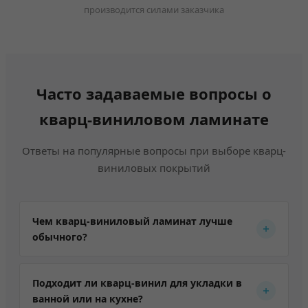
производится силами заказчика
Часто задаваемые вопросы о
кварц-виниловом ламинате
Ответы на популярные вопросы при выборе кварц-
виниловых покрытий
Чем кварц-виниловый ламинат лучше
обычного?
Главное преимущество кварц-винила (SPC и LVT
покрытий) —
100% влагостойкость.
В отличие
Подходит ли кварц-винил для укладки в
от классического ламината из HDF-плиты, он не
ванной или на кухне?