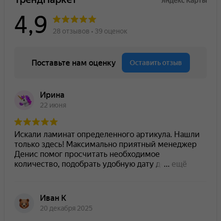
можно не только купить материалы, но и
5-7%
при прямой укладке (палубной);
заказать профессиональную укладку напольных
10-15%
при диагональной укладке или
покрытий под ключ с гарантией в Москве.
укладке «елочкой».
Вы можете воспользоваться калькулятором на
нашем сайте или позвонить менеджерам
Trend
Parket
— мы бесплатно сделаем точный расчет
сметы, чтобы вам не пришлось переплачивать.