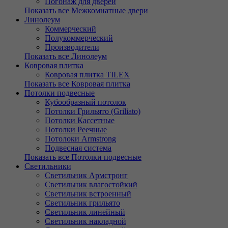
Погонаж для дверей
Показать все Межкомнатные двери
Линолеум
Коммерческий
Полукоммерческий
Производители
Показать все Линолеум
Ковровая плитка
Ковровая плитка TILEX
Показать все Ковровая плитка
Потолки подвесные
Кубообразный потолок
Потолки Грильято (Griliato)
Потолки Кассетные
Потолки Реечные
Потолоки Armstrong
Подвесная система
Показать все Потолки подвесные
Светильники
Светильник Армстронг
Светильник влагостойкий
Светильник встроенный
Светильник грильято
Светильник линейный
Светильник накладной