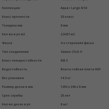
Коллекция
Aqua+ Large 8/33
Класс прочности
33 класс
Толщина мм
8 мм
Кол-во в уп м2
2,5427 м2
Фаска
4-х сторонняя фаска
Тип соединения
Замок Click It
Класс пожаростойкости
КМ 3
Водостойкость
Влагостойкая плита HDF
Вес упаковки
14.5 кг
Размер доски в мм
1292 х 246 х 8 мм
Срок службы
25 лет
Кол-во досок в уп
8 шт