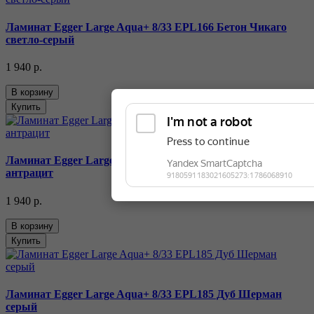
Ламинат Egger Large Aqua+ 8/33 EPL166 Бетон Чикаго
светло-серый
1 940 р.
В корзину
Купить
Ламинат Egger Large Aqua+ 8/33 EPL186 Дуб Шерман
антрацит
1 940 р.
В корзину
Купить
Ламинат Egger Large Aqua+ 8/33 EPL185 Дуб Шерман
серый