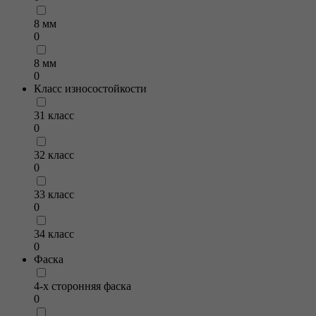
8 мм
0
8 мм
0
Класс износостойкости
31 класс
0
32 класс
0
33 класс
0
34 класс
0
Фаска
4-х сторонняя фаска
0