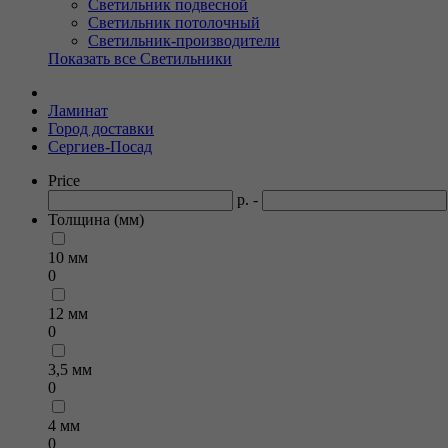
Светильник подвесной
Светильник потолочный
Светильник-производители
Показать все Светильники
Ламинат
Город доставки
Сергиев-Посад
Price
р. -
Толщина (мм)
10 мм
0
12 мм
0
3,5 мм
0
4 мм
0