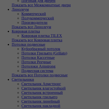
Погонаж для дверей
Показать все Межкомнатные двери
Линолеум
Коммерческий
Полукоммерческий
Производители
Показать все Линолеум
Ковровая плитка
Ковровая плитка TILEX
Показать все Ковровая плитка
Потолки подвесные
Кубообразный потолок
Потолки Грильято (Griliato)
Потолки Кассетные
Потолки Реечные
Потолоки Armstrong
Подвесная система
Показать все Потолки подвесные
Светильники
Светильник Армстронг
Светильник влагостойкий
Светильник встроенный
Светильник грильято
Светильник линейный
Светильник накладной