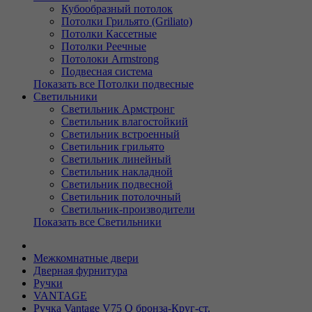
Кубообразный потолок
Потолки Грильято (Griliato)
Потолки Кассетные
Потолки Реечные
Потолоки Armstrong
Подвесная система
Показать все Потолки подвесные
Светильники
Светильник Армстронг
Светильник влагостойкий
Светильник встроенный
Светильник грильято
Светильник линейный
Светильник накладной
Светильник подвесной
Светильник потолочный
Светильник-производители
Показать все Светильники
Межкомнатные двери
Дверная фурнитура
Ручки
VANTAGE
Ручка Vantage V75 Q бронза-Круг-ст.