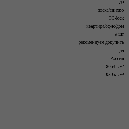
да
доска/синхро
TC-lock
квартира/офис/дом
9 шт
рекомендуем докупить
да
Россия
8063 г/м²
930 кг/м³