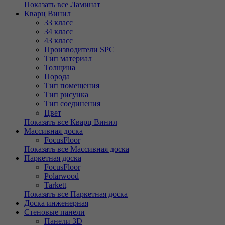
Показать все Ламинат
Кварц Винил
33 класс
34 класс
43 класс
Производители SPC
Тип материал
Толщина
Порода
Тип помещения
Тип рисунка
Тип соединения
Цвет
Показать все Кварц Винил
Массивная доска
FocusFloor
Показать все Массивная доска
Паркетная доска
FocusFloor
Polarwood
Tarkett
Показать все Паркетная доска
Доска инженерная
Стеновые панели
Панели 3D