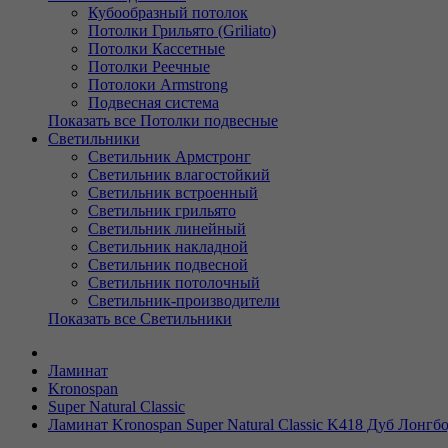
Кубообразный потолок
Потолки Грильято (Griliato)
Потолки Кассетные
Потолки Реечные
Потолоки Armstrong
Подвесная система
Показать все Потолки подвесные
Светильники
Светильник Армстронг
Светильник влагостойкий
Светильник встроенный
Светильник грильято
Светильник линейный
Светильник накладной
Светильник подвесной
Светильник потолочный
Светильник-производители
Показать все Светильники
Ламинат
Kronospan
Super Natural Classic
Ламинат Kronospan Super Natural Classic K418 Дуб Лонгб