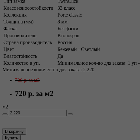
Тип замка
TwinClick
Класс износостойкости
33 класс
Коллекция
Forte classic
Толщина (мм)
8 мм
Фаска
Без фаски
Производитель
Kronospan
Страна производитель
Россия
Цвет
Бежевый - Светлый
Влагостойкость
Да
Количество в уп.
Минимальное кол-во для заказа: 1 уп -
Минимальное количество для заказа: 2.220.
720 р.
за м2
720 р.
за м2
м2
В корзину
Купить