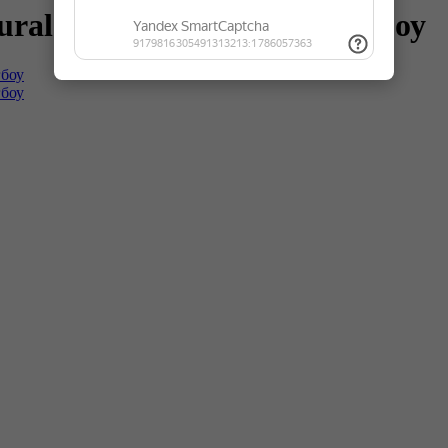
ral Classic K418 Дуб Лонгбоу